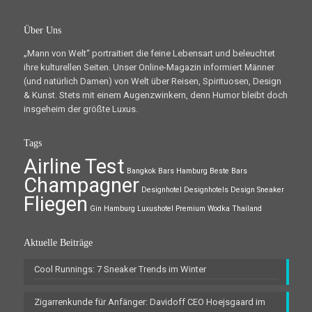
Über Uns
„Mann von Welt“ portraitiert die feine Lebensart und beleuchtet
ihre kulturellen Seiten. Unser Online-Magazin informiert Männer
(und natürlich Damen) von Welt über Reisen, Spirituosen, Design
& Kunst. Stets mit einem Augenzwinkern, denn Humor bleibt doch
insgeheim der größte Luxus.
Tags
Airline Test
Bangkok
Bars Hamburg
Beste Bars
Champagner
Designhotel
Designhotels
Design Sneaker
Fliegen
Gin
Hamburg
Luxushotel
Premium Wodka
Thailand
Aktuelle Beiträge
Cool Runnings: 7 Sneaker Trends im Winter
Zigarrenkunde für Anfänger: Davidoff CEO Hoejsgaard im