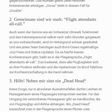
gegenzuchecken. Das müssen gleich zwei Personen
hintereinander erledigen. „Cross“ steht in diesem Fall für
„Double“.
2. Gemeinsam sind wir stark: “Flight attendants
all-call.”
Auch wenn der Service wie ein Schweizer Uhrwerk funktioniert
und das Kabinenpersonal selbst nach zehn Stunden gutgelaunt
an uns vorbeischwebt, wird im Hintergrund schwer gearbeitet.
Und wie jedes Team benötigen auch Bord-Crews regelmäßige
Jour Fixes und Status-Updates. Da es hierfür keinen
Konferenzraum gibt, heißt es in der Fliegersprache „Flight
attendants all-call.”. Das bedeutet, dass alle Flugbegleiter sich
an ihrer Position einfinden und die mysteriösen On-Bord Telefone
zur Konferenzschaltung in die Hand nehmen.
3. Hilfe! Neben mir sitzt ein „Dead Head“
Keine Sorge, nur in absoluten Ausnahmefällen dürfen Leichen im
Passagierraum eines Flugzeuges transportiert werden. Für den
Umgang mit verstorbenen Passagieren gibt es Handbücher, die
von Flugzeugtyp und Airline abhängen. Als „Dead Head“
bezeichnet man in der Fliegersprache einen Piloten oder