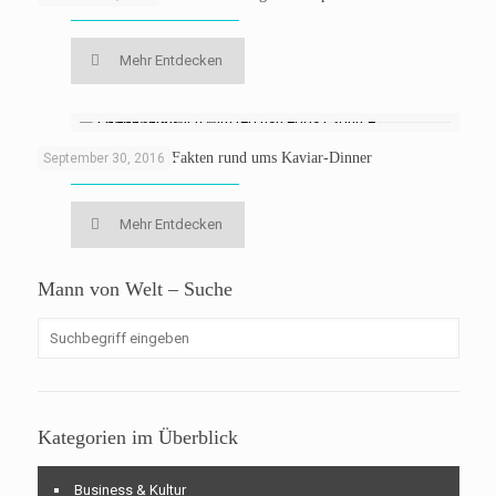
Mehr Entdecken
Kaviar essen: Sieben Fakten rund ums Kaviar-Dinner
September 30, 2016
Mehr Entdecken
Mann von Welt – Suche
Kategorien im Überblick
Business & Kultur