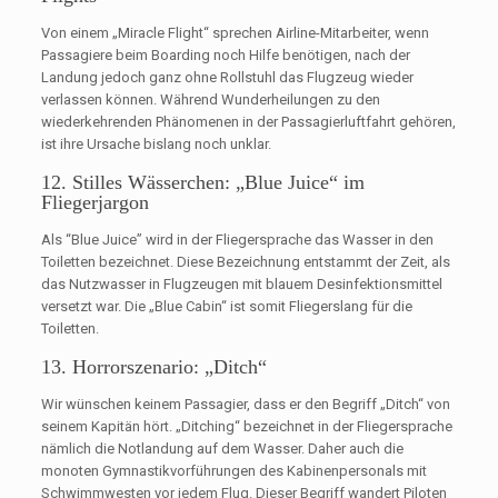
Von einem „Miracle Flight“ sprechen Airline-Mitarbeiter, wenn
Passagiere beim Boarding noch Hilfe benötigen, nach der
Landung jedoch ganz ohne Rollstuhl das Flugzeug wieder
verlassen können. Während Wunderheilungen zu den
wiederkehrenden Phänomenen in der Passagierluftfahrt gehören,
ist ihre Ursache bislang noch unklar.
12. Stilles Wässerchen: „Blue Juice“ im
Fliegerjargon
Als “Blue Juice” wird in der Fliegersprache das Wasser in den
Toiletten bezeichnet. Diese Bezeichnung entstammt der Zeit, als
das Nutzwasser in Flugzeugen mit blauem Desinfektionsmittel
versetzt war. Die „Blue Cabin“ ist somit Fliegerslang für die
Toiletten.
13. Horrorszenario: „Ditch“
Wir wünschen keinem Passagier, dass er den Begriff „Ditch“ von
seinem Kapitän hört. „Ditching“ bezeichnet in der Fliegersprache
nämlich die Notlandung auf dem Wasser. Daher auch die
monoten Gymnastikvorführungen des Kabinenpersonals mit
Schwimmwesten vor jedem Flug. Dieser Begriff wandert Piloten