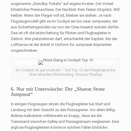
sogenannte „Standby-Tickets“ auf eigene Kosten. Der Vorteil:
Erheblicher Preisnachlass. Der Nachteil: Kein fester Sitzplatz. Will
heißen: Wenn der Flieger voll ist, bleiben sie stehen. Je nach
Flugzeugmodell gibt es im Cockpit ein bis zwei Jumpseats, die
aus Sicherheitsgründen nur von der Crew besetzt werden dürfen.
Das ist oft die letzte Rettung für Piloten und Flugbegleiter in
Zeitnot. Wer platznehmen darf, entscheidet der Kapitän. Bei der
Lufthansa ist der Antritt in Uniform für Jumpseat-Aspiranten
vorgeschrieben.
Im Cockpit ist gut munkeln – Die Top 13 der Fliegersprache
über skurrilen Pilotenslang. Source: Pixabay
6. Nur mit Unterwäsche: Der „Sharon Stone
Jumpseat“
In einigen Flugzeugen sitzen die Flugbegleiter bei Start und
Landung mit dem Gesicht zu den Passagieren. Vor allem Billig-
Airlines kalkulieren mittlerweile so knapp, dass sie die
Trennwand zwischen Galley und Passagierraum weglassen. Eine
arglose Flugbegleiterin könnte in solchen Fällen Einblicke