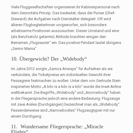
Viele Fluggesellschaften organisieren ihr Kabinenpersonal nach
dem Senioritäts-Prinzip. Das bedeutet, dass der Purser (Chef-
Steward) die Aufgaben nach Dienstalter delegiert. Oft wird
älteren FlugbegleiterInnen vorgeworfen, sich besonders
arbeitsarme Positionen auszusuchen. Dieser Umstand und eine
(als Berufsstolz getarnte) Attitüde brachten einigen den
Beinamen „Flugsaurier“ ein. Das positive Pendant lautet übrigens
„Senior Mama“.
10. Übergewicht? Der „Widebody“
Im Jahre 2012 sorgte „Samoa Airways“ für Aufsehen als sie
verkündete, die Ticketpreise am individuellen Gewicht ihrer
Passagiere festmachen zu wollen. Unter dem von Gertrude Stein
inspirierten Motto „A kilo is a kilo is a kilo“ wurde die Insel-Airline
weltbekannt. Die Begriffe „Widebody“ und „Norrowbody“ haben
in der Fliegersprache jedoch eine andere Bedeutung: Flugzeuge
mit zwei Aisles (Durchgängen) bezeichnet man als „Widebody“.
Passenderweise sind „Narrowbodies“ Flugzeugtypen mit nur
einem Durchgang.
11. Wundersame Fliegersprache: „Miracle
Flights“