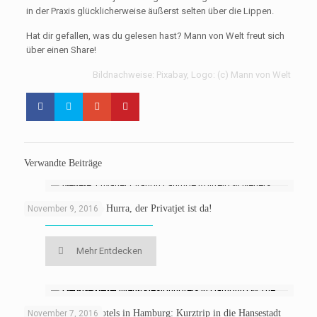
in der Praxis glücklicherweise äußerst selten über die Lippen.
Hat dir gefallen, was du gelesen hast? Mann von Welt freut sich
über einen Share!
Bildnachweise: Pixabay, Logo: (c) Mann von Welt
Verwandte Beiträge
Fliegen mit Netjets: Hurra, der Privatjet ist da!
November 9, 2016
Mehr Entdecken
Die besten Designhotels in Hamburg: Kurztrip in die Hansestadt
November 7, 2016