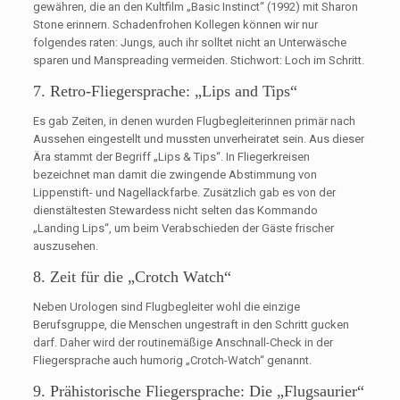
gewähren, die an den Kultfilm „Basic Instinct“ (1992) mit Sharon
Stone erinnern. Schadenfrohen Kollegen können wir nur
folgendes raten: Jungs, auch ihr solltet nicht an Unterwäsche
sparen und Manspreading vermeiden. Stichwort: Loch im Schritt.
7. Retro-Fliegersprache: „Lips and Tips“
Es gab Zeiten, in denen wurden Flugbegleiterinnen primär nach
Aussehen eingestellt und mussten unverheiratet sein. Aus dieser
Ära stammt der Begriff „Lips & Tips“. In Fliegerkreisen
bezeichnet man damit die zwingende Abstimmung von
Lippenstift- und Nagellackfarbe. Zusätzlich gab es von der
dienstältesten Stewardess nicht selten das Kommando
„Landing Lips“, um beim Verabschieden der Gäste frischer
auszusehen.
8. Zeit für die „Crotch Watch“
Neben Urologen sind Flugbegleiter wohl die einzige
Berufsgruppe, die Menschen ungestraft in den Schritt gucken
darf. Daher wird der routinemäßige Anschnall-Check in der
Fliegersprache auch humorig „Crotch-Watch“ genannt.
9. Prähistorische Fliegersprache: Die „Flugsaurier“