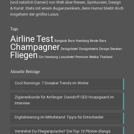
(und natürlich Damen) von Welt über Reisen, Spirituosen, Design
& Kunst. Stets mit einem Augenzwinkern, denn Humor bleibt doch
insgeheim der größte Luxus.
Tags
Airline Test
Bangkok
Bars Hamburg
Beste Bars
Champagner
Designhotel
Designhotels
Design Sneaker
Fliegen
Gin
Hamburg
Luxushotel
Premium Wodka
Thailand
Aktuelle Beiträge
Cool Runnings: 7 Sneaker Trends im Winter
Zigarrenkunde für Anfänger: Davidoff CEO Hoejsgaard im
Interview
Digitalisierung im Mittelstand: Tipps für Entscheider
Verstehst Du Fliegersprache? Die Top 13 Piloten-Slangs