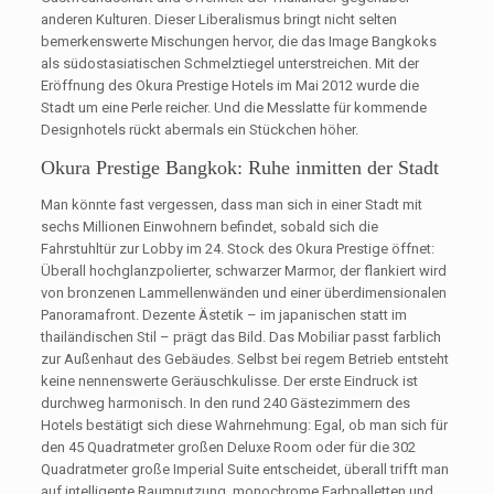
anderen Kulturen. Dieser Liberalismus bringt nicht selten
bemerkenswerte Mischungen hervor, die das Image Bangkoks
als südostasiatischen Schmelztiegel unterstreichen. Mit der
Eröffnung des Okura Prestige Hotels im Mai 2012 wurde die
Stadt um eine Perle reicher. Und die Messlatte für kommende
Designhotels rückt abermals ein Stückchen höher.
Okura Prestige Bangkok: Ruhe inmitten der Stadt
Man könnte fast vergessen, dass man sich in einer Stadt mit
sechs Millionen Einwohnern befindet, sobald sich die
Fahrstuhltür zur Lobby im 24. Stock des Okura Prestige öffnet:
Überall hochglanzpolierter, schwarzer Marmor, der flankiert wird
von bronzenen Lammellenwänden und einer überdimensionalen
Panoramafront. Dezente Ästetik – im japanischen statt im
thailändischen Stil – prägt das Bild. Das Mobiliar passt farblich
zur Außenhaut des Gebäudes. Selbst bei regem Betrieb entsteht
keine nennenswerte Geräuschkulisse. Der erste Eindruck ist
durchweg harmonisch. In den rund 240 Gästezimmern des
Hotels bestätigt sich diese Wahrnehmung: Egal, ob man sich für
den 45 Quadratmeter großen Deluxe Room oder für die 302
Quadratmeter große Imperial Suite entscheidet, überall trifft man
auf intelligente Raumnutzung, monochrome Farbpalletten und