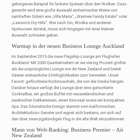
gelungenes Beispiel für leckere Speisen über den Wolken. Dazu
gereicht wird eine große Auswahl einheimischer Weine von
namhaften Gütern wie „Villa Maria“, „Waimea Family Estate“ oder
„Lawson’s Dry Hills“. Wer nach Gin, Wodka und anderen
Spirituosen dürstet, muss sich hingegen mit einer kleinen
Auswahl zufrieden geben.
Warmup in der neuen Business Lounge Auckland
Im September 2015 die neue Flagship-Lounge am Flughafen
Auckland. Mit 2000 Quadratmetern ist sie vierzig Prozent größer
als die ursprüngliche Lounge von Air New Zealand und bietet
Gästen erstaunliche 24 Möglichkeiten zum Verweilen. Unser
Favorit: geflochtene Korbmuscheln, die von der Decke hängen.
Darüber hinaus verfügt die Lounge über eine gutsortierte
Cocktailbar, ein großes Buffet mit neuseeländischen und
asiatischen Delikatessen, einen Kinosaal sowie ein kompaktes
Spa. Das futuristische Design stammt vom kalifornischen
Architekturbüro Gensler und eignet sich bestens, um sich auf
den über zwanzigstündigen Flug in die alte Welt einzustimmen.
Mann von Welt-Ranking: Business Premier – Air
New Zealand