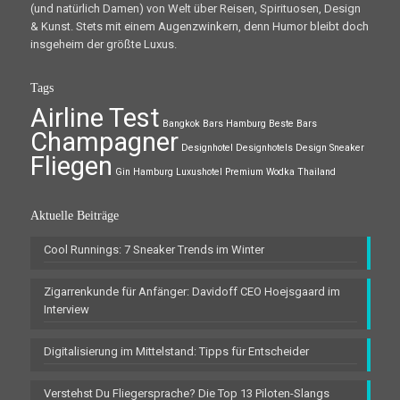
(und natürlich Damen) von Welt über Reisen, Spirituosen, Design
& Kunst. Stets mit einem Augenzwinkern, denn Humor bleibt doch
insgeheim der größte Luxus.
Tags
Airline Test
Bangkok
Bars Hamburg
Beste Bars
Champagner
Designhotel
Designhotels
Design Sneaker
Fliegen
Gin
Hamburg
Luxushotel
Premium Wodka
Thailand
Aktuelle Beiträge
Cool Runnings: 7 Sneaker Trends im Winter
Zigarrenkunde für Anfänger: Davidoff CEO Hoejsgaard im
Interview
Digitalisierung im Mittelstand: Tipps für Entscheider
Verstehst Du Fliegersprache? Die Top 13 Piloten-Slangs