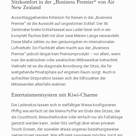
Sitzkomfort in der „Business Premier“ von Air
New Zealand
Ausschlaggebendes Kriterium für Reisen in der „Business
Premier“ ist die Aussicht auf ungestörten Schlaf. Der 56
Zentimeter breite Schlafsessel aus Leder lässt sich in ein
komplett flaches Bett mit über zwei Metern Länge verwandeln.
Diese Maße zählen zu den geräumigsten im internationalen
Luftverkehr. Ein Flachbett allein macht aus der „Business
Premier“ jedoch längst kein Premiumprodukt – vor allem, wenn
man die arabischen oder asiatischen Mitbewerber betrachtet.
Vielmehr ist es die diagonale Anordnung der Sitze, die für
weitgehende Privatsphäre auf engstem Raum sorgt. Auch in
aufrechter Sitzposition lassen sich die Silhouetten der
Mitreisenden allenfalls erahnen.
Entertainmentsystem mit Kiwi-Charme
Die Ledersitze lassen sich in vielfältiger Weise konfigurieren.
Pfiffig wie einfach ist der kleine Puffer am Ende des Sitzes, der
als Couchtisch, Besucherhocker oder einfach nur als Fußablage
genutzt werden kann. Jeder Sitz verfügt über einen privaten
Touch-Screen, der zuweilen etwas ungenau beziehungsweise
zeitverzögert reagiert. Wer effizient navigieren möchte, nutzt am