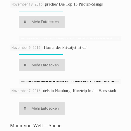
Verstehst Du Fliegersprache? Die Top 13 Piloten-Slangs
November 18, 2016
Mehr Entdecken
Fliegen mit Netjets: Hurra, der Privatjet ist da!
November 9, 2016
Mehr Entdecken
Die besten Designhotels in Hamburg: Kurztrip in die Hansestadt
November 7, 2016
Mehr Entdecken
Mann von Welt – Suche