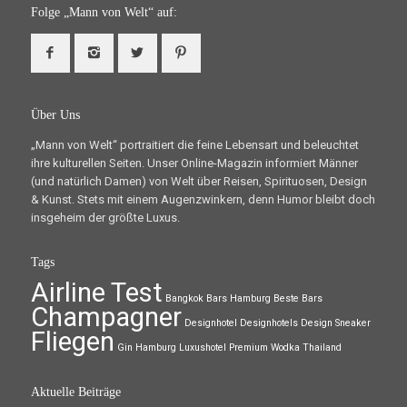
Folge „Mann von Welt“ auf:
Über Uns
„Mann von Welt“ portraitiert die feine Lebensart und beleuchtet
ihre kulturellen Seiten. Unser Online-Magazin informiert Männer
(und natürlich Damen) von Welt über Reisen, Spirituosen, Design
& Kunst. Stets mit einem Augenzwinkern, denn Humor bleibt doch
insgeheim der größte Luxus.
Tags
Airline Test
Bangkok
Bars Hamburg
Beste Bars
Champagner
Designhotel
Designhotels
Design Sneaker
Fliegen
Gin
Hamburg
Luxushotel
Premium Wodka
Thailand
Aktuelle Beiträge