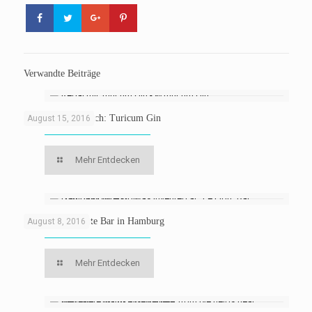
Verwandte Beiträge
Züricher Platzhirsch: Turicum Gin
August 15, 2016
Mehr Entdecken
Le Lion: Die beste Bar in Hamburg
August 8, 2016
Mehr Entdecken