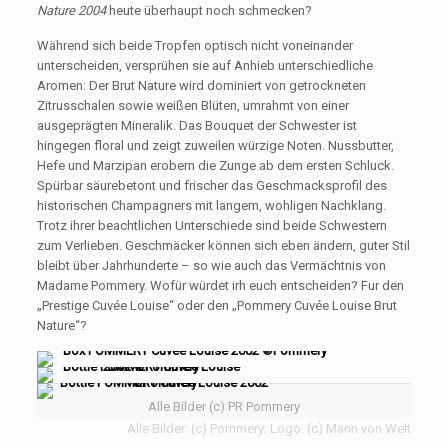
Nature 2004
heute überhaupt noch schmecken?
Während sich beide Tropfen optisch nicht voneinander
unterscheiden, versprühen sie auf Anhieb unterschiedliche
Aromen: Der Brut Nature wird dominiert von getrockneten
Zitrusschalen sowie weißen Blüten, umrahmt von einer
ausgeprägten Mineralik. Das Bouquet der Schwester ist
hingegen floral und zeigt zuweilen würzige Noten. Nussbutter,
Hefe und Marzipan erobern die Zunge ab dem ersten Schluck.
Spürbar säurebetont und frischer das Geschmacksprofil des
historischen Champagners mit langem, wohligen Nachklang.
Trotz ihrer beachtlichen Unterschiede sind beide Schwestern
zum Verlieben. Geschmäcker können sich eben ändern, guter Stil
bleibt über Jahrhunderte – so wie auch das Vermächtnis von
Madame Pommery. Wofür würdet irh euch entscheiden? Fur den
„Prestige Cuvée Louise“ oder den „Pommery Cuvée Louise Brut
Nature“?
Alle Bilder (c) PR Pommery
Alle Bilder: (c) Pommery; Logo: (c) Mann von Welt