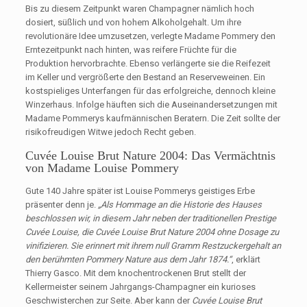
Bis zu diesem Zeitpunkt waren Champagner nämlich hoch
dosiert, süßlich und von hohem Alkoholgehalt. Um ihre
revolutionäre Idee umzusetzen, verlegte Madame Pommery den
Erntezeitpunkt nach hinten, was reifere Früchte für die
Produktion hervorbrachte. Ebenso verlängerte sie die Reifezeit
im Keller und vergrößerte den Bestand an Reserveweinen. Ein
kostspieliges Unterfangen für das erfolgreiche, dennoch kleine
Winzerhaus. Infolge häuften sich die Auseinandersetzungen mit
Madame Pommerys kaufmännischen Beratern. Die Zeit sollte der
risikofreudigen Witwe jedoch Recht geben.
Cuvée Louise Brut Nature 2004: Das Vermächtnis
von Madame Louise Pommery
Gute 140 Jahre später ist Louise Pommerys geistiges Erbe
präsenter denn je.
„Als Hommage an die Historie des Hauses
beschlossen wir, in diesem Jahr neben der traditionellen Prestige
Cuvée Louise, die Cuvée Louise Brut Nature 2004 ohne Dosage zu
vinifizieren. Sie erinnert mit ihrem null Gramm Restzuckergehalt an
den berühmten Pommery Nature aus dem Jahr 1874.“
, erklärt
Thierry Gasco. Mit dem knochentrockenen Brut stellt der
Kellermeister seinem Jahrgangs-Champagner ein kurioses
Geschwisterchen zur Seite. Aber kann der
Cuvée Louise Brut