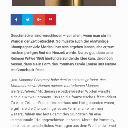
Geschmäcker sind verschieden – vor allem, wenn man sie im
Wandel der Zeit betrachtet. So musste auch der ehrwürdige
Champagner viele Moden über sich ergehen lassen, ehe er zum
trocken-perligen Brut der Neuzeit wurde. Nur zu gut, dass einer
Reimser Witwe 1868 hierfür die zündende Idee kam. Und noch
besser, dass sie in Form des Pommery Cuvée Louise Brut Nature
ein Comeback feiert.
„Ich, Madame Pommery, habe den
Entschluss
gefasst, das
Unternehmen im Namen meines verstorbenen Mannes
weiterzuführen.“
Mit diesen selbstbewussten Worten wandte
sich die Witwe Pommery 1858 an die französische Öffentlichkeit.
Zu einer Zeit, als Frauen fest an Haus und Hof gebunden waren,
ergriff sie die Chance ihr geliebtes Familienunternehmen
weiterzuführen und legte damit den Grundstein für eine
internationale Erfolgsgeschichte. Ihr Mann, Alexandre Pommery,
hinterließ ein ansehnliches Vermögen aus dem Wollhandel, zwei