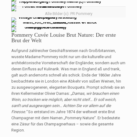
Alle Bilder (c): PR Pommery
Pommery Cuvée Louise Brut Nature: Der erste
Brut der Welt
Aufgrund zahlreicher Geschäftsreisen nach Großrbitannien,
wusste Madame Pommery nicht nur um die kulturelle und
architektonische Vorreiterschaft der Engländer, sondern auch um
deren Einfluss auf Kulinarik. Was man in England aß und trank,
galt auch andernorts schnell als schick. Ende der 1860er Jahre
beobachtete sie in London eine Abkehr von süßen Weinen, hin
zu ausgewogeneren, eleganten Bouquets. Prompt schrieb sie an
ihren Kellermeister Olivier Damas:
„Damas, wir brauchen einen
Wein, so trocken wie möglich, aber nicht steif… Er soll weich,
sanft und ausgewogen sein… Achten Sie vor allem auf die
Finesse.“
So entstand im Jahre 1874 der weltweit erste Brut
Champagner mit dem Namen „Pommery Nature“. Er bedeutete
eine Zäsur für das Champagnerhaus – sowie die gesamte
Region.