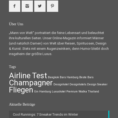
Über Uns
„Mann von Welt“ portraitiert die feine Lebensart und beleuchtet
ihre kulturellen Seiten. Unser Online-Magazin informiert Männer
(und natürlich Damen) von Welt über Reisen, Spirituosen, Design
& Kunst. Stets mit einem Augenzwinkern, denn Humor bleibt doch
insgeheim der größte Luxus.
Tags
Airline Test
Bangkok
Bars Hamburg
Beste Bars
Champagner
Designhotel
Designhotels
Design Sneaker
Fliegen
Gin
Hamburg
Luxushotel
Premium Wodka
Thailand
Aktuelle Beiträge
Cool Runnings: 7 Sneaker Trends im Winter