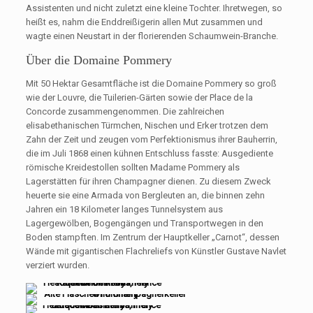
Assistenten und nicht zuletzt eine kleine Tochter. Ihretwegen, so
heißt es, nahm die Enddreißigerin allen Mut zusammen und
wagte einen Neustart in der florierenden Schaumwein-Branche.
Über die Domaine Pommery
Mit 50 Hektar Gesamtfläche ist die Domaine Pommery so groß
wie der Louvre, die Tuilerien-Gärten sowie der Place de la
Concorde zusammengenommen. Die zahlreichen
elisabethanischen Türmchen, Nischen und Erker trotzen dem
Zahn der Zeit und zeugen vom Perfektionismus ihrer Bauherrin,
die im Juli 1868 einen kühnen Entschluss fasste: Ausgediente
römische Kreidestollen sollten Madame Pommery als
Lagerstätten für ihren Champagner dienen. Zu diesem Zweck
heuerte sie eine Armada von Bergleuten an, die binnen zehn
Jahren ein 18 Kilometer langes Tunnelsystem aus
Lagergewölben, Bogengängen und Transportwegen in den
Boden stampften. Im Zentrum der Hauptkeller „Carnot“, dessen
Wände mit gigantischen Flachreliefs von Künstler Gustave Navlet
verziert wurden.