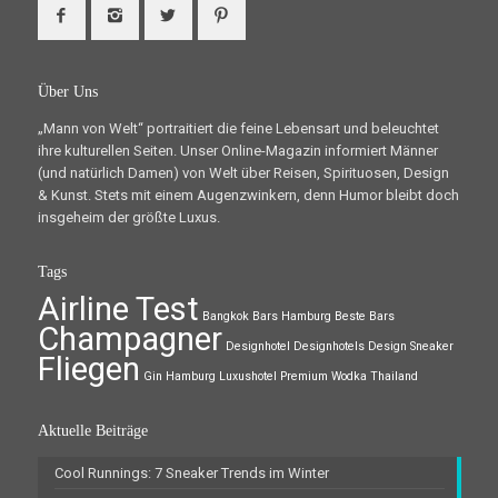
Über Uns
„Mann von Welt“ portraitiert die feine Lebensart und beleuchtet
ihre kulturellen Seiten. Unser Online-Magazin informiert Männer
(und natürlich Damen) von Welt über Reisen, Spirituosen, Design
& Kunst. Stets mit einem Augenzwinkern, denn Humor bleibt doch
insgeheim der größte Luxus.
Tags
Airline Test
Bangkok
Bars Hamburg
Beste Bars
Champagner
Designhotel
Designhotels
Design Sneaker
Fliegen
Gin
Hamburg
Luxushotel
Premium Wodka
Thailand
Aktuelle Beiträge
Cool Runnings: 7 Sneaker Trends im Winter