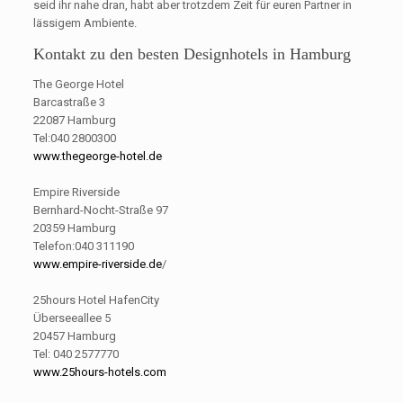
seid ihr nahe dran, habt aber trotzdem Zeit für euren Partner in
lässigem Ambiente.
Kontakt zu den besten Designhotels in Hamburg
The George Hotel
Barcastraße 3
22087 Hamburg
Tel:040 2800300
www.thegeorge-hotel.de
Empire Riverside
Bernhard-Nocht-Straße 97
20359 Hamburg
Telefon:040 311190
www.empire-riverside.de
/
25hours Hotel HafenCity
Überseeallee 5
20457 Hamburg
Tel: 040 2577770
www.25hours-hotels.com