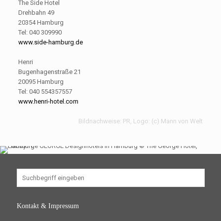
The Side Hotel
Drehbahn 49
20354 Hamburg
Tel: 040 309990
www.side-hamburg.de
Henri
Bugenhagenstraße 21
20095 Hamburg
Tel: 040 554357557
www.henri-hotel.com
Bildnachweise: PR, Logo: (c) Mann von Welt
Die besten Designhotels in Hamburg: Kurztrip in die
Hansestadt
Kontakt & Impressum