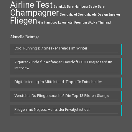
Airline Test
Bangkok
Bars Hamburg
Beste Bars
Champagner
Designhotel
Designhotels
Design Sneaker
Fliegen
Gin
Hamburg
Luxushotel
Premium Wodka
Thailand
Aktuelle Beiträge
Cool Runnings: 7 Sneaker Trends im Winter
Zigarrenkunde für Anfänger: Davidoff CEO Hoejsgaard im
Interview
Digitalisierung im Mittelstand: Tipps für Entscheider
Verstehst Du Fliegersprache? Die Top 13 Piloten-Slangs
Fliegen mit Netjets: Hurra, der Privatjet ist da!