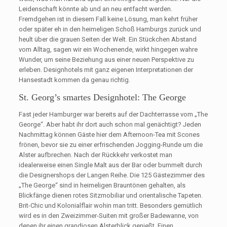
Leidenschaft könnte ab und an neu entfacht werden.
Fremdgehen ist in diesem Fall keine Lösung, man kehrt früher
oder später eh in den heimeligen Schoß Hamburgs zurück und
heult über die grauen Seiten der Welt. Ein Stückchen Abstand
vom Alltag, sagen wir ein Wochenende, wirkt hingegen wahre
Wunder, um seine Beziehung aus einer neuen Perspektive zu
erleben. Designhotels mit ganz eigenen Interpretationen der
Hansestadt kommen da genau richtig.
St. Georg’s smartes Designhotel: The George
Fast jeder Hamburger war bereits auf der Dachterrasse vom „The
George“. Aber habt ihr dort auch schon mal genächtigt? Jeden
Nachmittag können Gäste hier dem Afternoon-Tea mit Scones
frönen, bevor sie zu einer erfrischenden Jogging-Runde um die
Alster aufbrechen. Nach der Rückkehr verkostet man
idealerweise einen Single Malt aus der Bar oder bummelt durch
die Designershops der Langen Reihe. Die 125 Gästezimmer des
„The George“ sind in heimeligen Brauntönen gehalten, als
Blickfänge dienen rotes Sitzmobiliar und orientalische Tapeten.
Brit-Chic und Kolonialflair wohin man tritt. Besonders gemütlich
wird es in den Zweizimmer-Suiten mit großer Badewanne, von
denen ihr einen grandiosen Alsterblick genießt. Einen