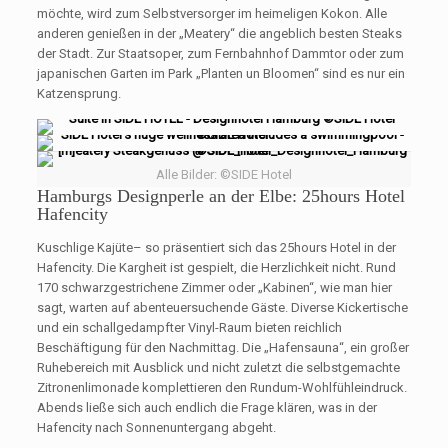
möchte, wird zum Selbstversorger im heimeligen Kokon. Alle
anderen genießen in der „Meatery“ die angeblich besten Steaks
der Stadt. Zur Staatsoper, zum Fernbahnhof Dammtor oder zum
japanischen Garten im Park „Planten un Bloomen“ sind es nur ein
Katzensprung.
Alle Bilder: ©SIDE Hotel
Hamburgs Designperle an der Elbe: 25hours Hotel
Hafencity
Kuschlige Kajüte– so präsentiert sich das 25hours Hotel in der
Hafencity. Die Kargheit ist gespielt, die Herzlichkeit nicht. Rund
170 schwarzgestrichene Zimmer oder „Kabinen“, wie man hier
sagt, warten auf abenteuersuchende Gäste. Diverse Kickertische
und ein schallgedampfter Vinyl-Raum bieten reichlich
Beschäftigung für den Nachmittag. Die „Hafensauna“, ein großer
Ruhebereich mit Ausblick und nicht zuletzt die selbstgemachte
Zitronenlimonade komplettieren den Rundum-Wohlfühleindruck.
Abends ließe sich auch endlich die Frage klären, was in der
Hafencity nach Sonnenuntergang abgeht.