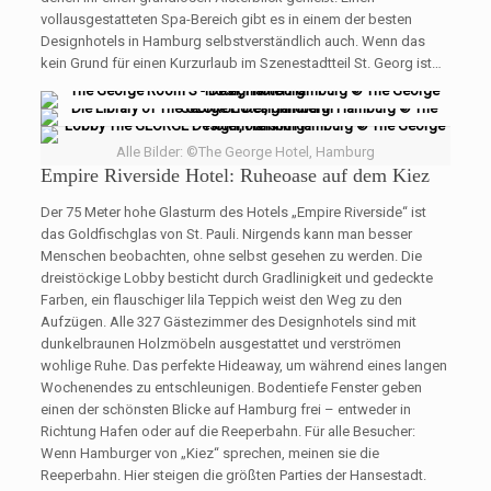
vollausgestatteten Spa-Bereich gibt es in einem der besten
Designhotels in Hamburg selbstverständlich auch. Wenn das
kein Grund für einen Kurzurlaub im Szenestadtteil St. Georg ist…
Alle Bilder: ©The George Hotel, Hamburg
Empire Riverside Hotel: Ruheoase auf dem Kiez
Der 75 Meter hohe Glasturm des Hotels „Empire Riverside“ ist
das Goldfischglas von St. Pauli. Nirgends kann man besser
Menschen beobachten, ohne selbst gesehen zu werden. Die
dreistöckige Lobby besticht durch Gradlinigkeit und gedeckte
Farben, ein flauschiger lila Teppich weist den Weg zu den
Aufzügen. Alle 327 Gästezimmer des Designhotels sind mit
dunkelbraunen Holzmöbeln ausgestattet und verströmen
wohlige Ruhe. Das perfekte Hideaway, um während eines langen
Wochenendes zu entschleunigen. Bodentiefe Fenster geben
einen der schönsten Blicke auf Hamburg frei – entweder in
Richtung Hafen oder auf die Reeperbahn. Für alle Besucher:
Wenn Hamburger von „Kiez“ sprechen, meinen sie die
Reeperbahn. Hier steigen die größten Parties der Hansestadt.