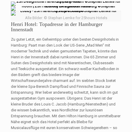
Alle Bilder: © Stephan Lemke for 25hours Hotels
Henri Hotel: Topadresse in der Hamburger
Innenstadt
Zu guter Letzt, ein Geheimtipp unter den besten Designhotels in
Hamburg: Paart man den Look der US-Serie „Mad Men“ mit
moderner Technik und vielen gemusterten Tapeten, könnte das
Henri in der Innenstadt dabei rumkommen. Die 65 Zimmer und
Suiten des Designhotels sind mit Nierentischen, Clubsesseln
und Teeküche ausgestattet. Ein schwarz-weißer Kachelboden in
den Bädern greift das biedere Image der
Wirtschaftswunderjahre charmant auf. Im siebten Stock bietet
der kleine Spa-Bereich Dampfbad und Finnische Sauna zur
Entspannung. Wer lieber anderweitig schwitzt, kann sich im gut
ausgestatteten Gym auspowern. Übrigens: Das Henri ist der
kleine Bruder des Louis C. Jacob (Hamburg/Nienstedten) und
die wissen bekanntlich, was Nordlichter zur luxuriösen
Entspannung brauchen. Mit dem Hilton Hamburg in unmittelbarer
Nähe eignet sich das Hotel perfekt als Bleibe für
Musicalausflüge mit euren konservativen Schwiegereltern – so