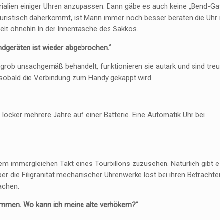
ialien einiger Uhren anzupassen. Dann gäbe es auch keine „Bend-Ga
turistisch daherkommt, ist Mann immer noch besser beraten die Uhr
it ohnehin in der Innentasche des Sakkos.
ndgeräten ist wieder abgebrochen.“
rob unsachgemäß behandelt, funktionieren sie autark und sind treue
, sobald die Verbindung zum Handy gekappt wird.
t locker mehrere Jahre auf einer Batterie. Eine Automatik Uhr bei
em immergleichen Takt eines Tourbillons zuzusehen. Natürlich gibt e
er die Filigranität mechanischer Uhrenwerke löst bei ihren Betrachte
achen.
ommen. Wo kann ich meine alte verhökern?“