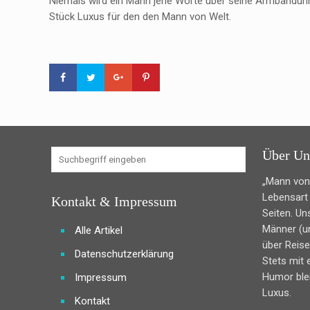
Niemals wird ein Mann jene Worte über seine Armbanduhr
Stück Luxus für den den Mann von Welt.
Über Un
„Mann von 
Lebensart 
Kontakt & Impressum
Seiten. Un
Männer (u
Alle Artikel
über Reise
Datenschutzerklärung
Stets mit
Humor ble
Impressum
Luxus.
Kontakt