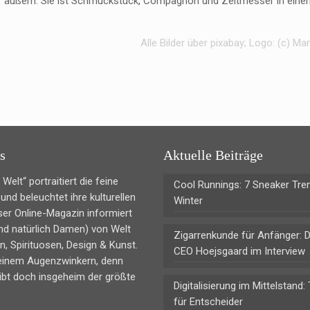
 äußern. Sie ist Schmuckstück, Compagnon und Zeitmesser in einem
Alle Bilder über pixabay; Logo: (c) M
s
Aktuelle Beiträge
Welt“ portraitiert die feine
Cool Runnings: 7 Sneaker Tre
und beleuchtet ihre kulturellen
Winter
ser Online-Magazin informiert
nd natürlich Damen) von Welt
Zigarrenkunde für Anfänger: 
n, Spirituosen, Design & Kunst.
CEO Hoejsgaard im Interview
 einem Augenzwinkern, denn
ibt doch insgeheim der größte
Digitalisierung im Mittelstand:
für Entscheider