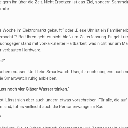
eigern ihn über die Zeit. Nicht Ersetzen ist das Ziel, sondern Sammel
milie.
te Woche im Elektromarkt gekauft.“ oder „Diese Uhr ist ein Familiener
ermacht.“? Bei Uhren geht es nicht bloß um Zeiterfassung. Es geht um
auchsgegenstand mit vorkalkulierter Haltbarkeit, was nicht nur am Ma
der verbauten Hardware.
n?“
machen müssen. Und liebe Smartwatch-User, ihr euch übrigens auch ni
die Smartwatch ruhig anbleiben.
uss noch vier Gläser Wasser trinken.“
. Lässt sich aber auch ungern etwas vorschreiben. Für alle, die auf 
 sind, tut es vielleicht auch die Personenwaage im Bad.
“