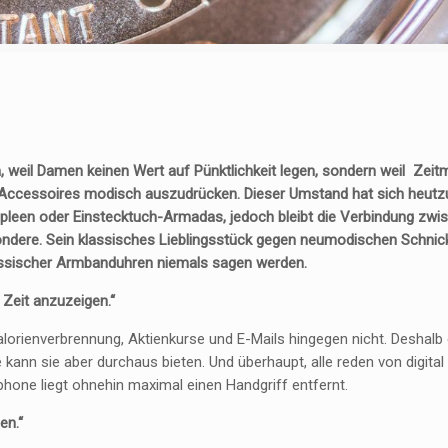
 weil Damen keinen Wert auf Pünktlichkeit legen, sondern weil Zei
er Accessoires modisch auszudrücken. Dieser Umstand hat sich heutz
Spleen oder Einstecktuch-Armadas, jedoch bleibt die Verbindung zwi
ndere. Sein klassisches Lieblingsstück gegen neumodischen Schni
lassischer Armbanduhren niemals sagen werden.
 Zeit anzuzeigen.“
Kalorienverbrennung, Aktienkurse und E-Mails hingegen nicht. Deshalb 
e kann sie aber durchaus bieten. Und überhaupt, alle reden von digital
ne liegt ohnehin maximal einen Handgriff entfernt.
en.“