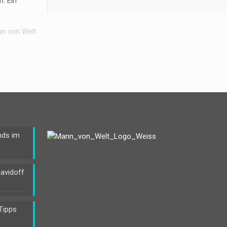
. Ein
ann von Welt
nds im
Davidoff
 Tipps