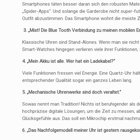
Smartphones täten besser daran sich den robusten Mater
„Spider-Apps“. Und solange die Garderobe nicht super-fu
Outfit abzustimmen. Das Smartphone wohnt die meiste Ze
3. „Mist! Die Blue Tooth Verbindung zu meinen mobilen E
Klassische Uhren sind Stand-Alones. Wenn man sie nicht g
Smart-Watches hingegen verlieren viele ihrer Funktionen
4. „Mein Akku ist alle. Wer hat ein Ladekabel?“
Viele Funktionen fressen viel Energie. Eine Quartz-Uhr häl
entsprechender Qualität sogar ein ganzes Leben lang
.
5. „Mechanische Uhrenwerke sind doch veraltet.“
Sowas nennt man Tradition! Nichts ist beruhigender als d
hochpräzise digitale Lösungen, um die Zeit zu messen, ab
Glücksgefühle aus. Das soll ein Mikrochip erstmal nachm
6. „Das Nachfolgemodell meiner Uhr ist gestern rausgek