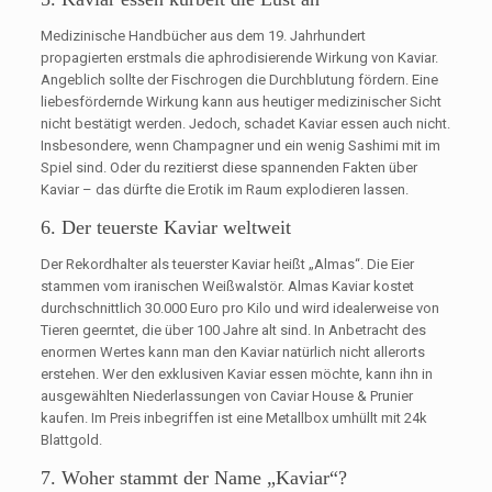
Medizinische Handbücher aus dem 19. Jahrhundert
propagierten erstmals die aphrodisierende Wirkung von Kaviar.
Angeblich sollte der Fischrogen die Durchblutung fördern. Eine
liebesfördernde Wirkung kann aus heutiger medizinischer Sicht
nicht bestätigt werden. Jedoch, schadet Kaviar essen auch nicht.
Insbesondere, wenn Champagner und ein wenig Sashimi mit im
Spiel sind. Oder du rezitierst diese spannenden Fakten über
Kaviar – das dürfte die Erotik im Raum explodieren lassen.
6. Der teuerste Kaviar weltweit
Der Rekordhalter als teuerster Kaviar heißt „Almas“. Die Eier
stammen vom iranischen Weißwalstör. Almas Kaviar kostet
durchschnittlich 30.000 Euro pro Kilo und wird idealerweise von
Tieren geerntet, die über 100 Jahre alt sind. In Anbetracht des
enormen Wertes kann man den Kaviar natürlich nicht allerorts
erstehen. Wer den exklusiven Kaviar essen möchte, kann ihn in
ausgewählten Niederlassungen von Caviar House & Prunier
kaufen. Im Preis inbegriffen ist eine Metallbox umhüllt mit 24k
Blattgold.
7. Woher stammt der Name „Kaviar“?