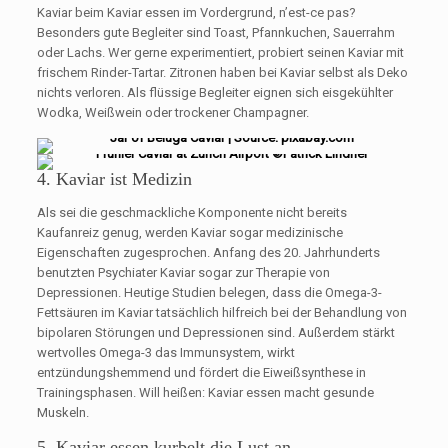
Kaviar beim Kaviar essen im Vordergrund, n’est-ce pas?
Besonders gute Begleiter sind Toast, Pfannkuchen, Sauerrahm
oder Lachs. Wer gerne experimentiert, probiert seinen Kaviar mit
frischem Rinder-Tartar. Zitronen haben bei Kaviar selbst als Deko
nichts verloren. Als flüssige Begleiter eignen sich eisgekühlter
Wodka, Weißwein oder trockener Champagner.
4. Kaviar ist Medizin
Als sei die geschmackliche Komponente nicht bereits
Kaufanreiz genug, werden Kaviar sogar medizinische
Eigenschaften zugesprochen. Anfang des 20. Jahrhunderts
benutzten Psychiater Kaviar sogar zur Therapie von
Depressionen. Heutige Studien belegen, dass die Omega-3-
Fettsäuren im Kaviar tatsächlich hilfreich bei der Behandlung von
bipolaren Störungen und Depressionen sind. Außerdem stärkt
wertvolles Omega-3 das Immunsystem, wirkt
entzündungshemmend und fördert die Eiweißsynthese in
Trainingsphasen. Will heißen: Kaviar essen macht gesunde
Muskeln.
5. Kaviar essen kurbelt die Lust an