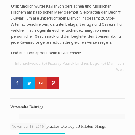
Ursprünglich wurde Kaviar von persischen und russischen
Fischern am kaspischen Meer geerntet. Sie prägten den Begriff
„Kaviar“, um alle unbefruchteten Eier von insgesamt 26 Stör-
Arten zu beschreiben, darunter Beluga, Sevruga und Ossetra. Für
welchen Fischrogen ihr euch entscheidet, hängt von eurem
persönlichen Geschmack und den begleitenden Speisen ab. Für
jede Kaviarsorte gelten jedoch die gleichen Verzehrregeln.
Und nun: Bon appetit beim Kaviar essen!
Bildnachweise: (c) Pixabay, Patrick Lindner; Logo: (c) Mann von
Welt
Verwandte Beiträge
Verstehst Du Fliegersprache? Die Top 13 Piloten-Slangs
November 18, 2016