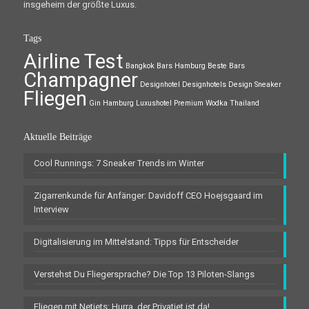
insgeheim der größte Luxus.
Tags
Airline Test
Bangkok
Bars Hamburg
Beste Bars
Champagner
Designhotel
Designhotels
Design Sneaker
Fliegen
Gin
Hamburg
Luxushotel
Premium Wodka
Thailand
Aktuelle Beiträge
Cool Runnings: 7 Sneaker Trends im Winter
Zigarrenkunde für Anfänger: Davidoff CEO Hoejsgaard im
Interview
Digitalisierung im Mittelstand: Tipps für Entscheider
Verstehst Du Fliegersprache? Die Top 13 Piloten-Slangs
Fliegen mit Netjets: Hurra, der Privatjet ist da!