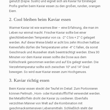
genutzt (bspw. Sushi) und eignet sich als Kaviar für Einsteiger.
Profis greifen beim Kaviar essen zu den großen, runden, orangen
Eiern.
2. Cool bleiben beim Kaviar essen
Warmer Kaviar ist wie warmes Bier – eine Erfahrung, die man im
Leben nur einmal macht. Frischer Kaviar sollte bei einer
gleichbleibenden Temperatur von ca. -2° C bis + 2° C gelagert
werden. Auf diese Weise bleibt er acht bis zehn Wochen haltbar.
Keinesfalls dürfen die Temperaturen unter -4° C fallen, da sonst
Geschmack und Aussehen stark beeinträchtigt werden. Etwa 30
Minuten vor dem Kaviar essen sollte die Dose aus dem
Kühlschrank genommen werden und auf Eis gelegt werden. Die
Verzehrtemperatur sollte sich zwischen 10° und 14° Grad
bewegen. So wird euer Kaviar essen zum Hochgenuss.
3. Kaviar richtig essen
Beim Kaviar essen steckt der Teufel im Detail: Zum Portionieren
können Perlmutt-, Horn- oder Kunststofflöffel verwendet werden.
Bei Metalllöffeln droht der Kaviar zu oxidieren. Ebenfalls
verzichten Männer von Welt auf die Kombination mit
geschmacksintensiven Lebensmitteln. Schließlich steht der