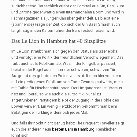
zurückhaltend. Tatsächlich erlebt der Cocktail aus Gin, Basilikum
und Zitrone gegenwärtig einen internationalen Boom und wird in
Fachmagazinen als junger Klassiker gehandelt. Es bleibt eine
(spannende) Frage der Zeit, ob sich der Gin Basil Smash auch
langfristig in den Karten führender Bars festschreiben wird.
Das Le Lion in Hamburg hat 40 Sitzplätze
Im Le Lion sträubt man sich gegen den Status als Szenelokal
und verfolgt eine Politik der freundlichen Verschwiegenheit. Das
färbt auch aufs Publikum ab. Was in der Klingelbar passiert,
bleibt in der Regel auch hinter der schweren, schwarzen Tür.
Aufgrund des gehobenen Preisniveaus trifft man hier vor allem
auf ein gediegenes Publikum von Ende Zwanzig aufwärts, meist
mit Faible für Nischenspirituosen. Der Umgangston ist überaus
nett und liberal, so wie auch die Türpolitik. Nur allzu
angetrunkenen Partytigern bleibt der Zugang in die Höhle des
Löwen verwehrt. Ein wenig Herzklopfen bekommt man beim
Betätigen der Türklingel dennoch jedes Mal.
Und falls ihr nocht nicht genug habt: The Frequent Traveller zeigt
euch die anderen neun
besten Bars in Hamburg
. Reinklicken
lohnt sich.