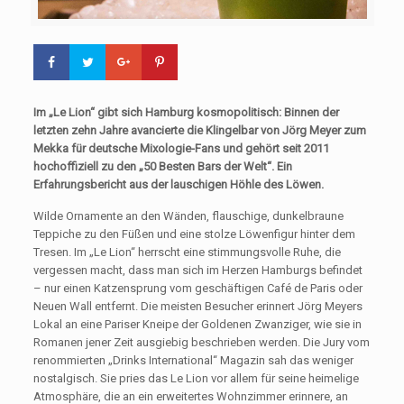
Im „Le Lion“ gibt sich Hamburg kosmopolitisch: Binnen der
letzten zehn Jahre avancierte die Klingelbar von Jörg Meyer zum
Mekka für deutsche Mixologie-Fans und gehört seit 2011
hochoffiziell zu den „50 Besten Bars der Welt“. Ein
Erfahrungsbericht aus der lauschigen Höhle des Löwen.
Wilde Ornamente an den Wänden, flauschige, dunkelbraune
Teppiche zu den Füßen und eine stolze Löwenfigur hinter dem
Tresen. Im „Le Lion“ herrscht eine stimmungsvolle Ruhe, die
vergessen macht, dass man sich im Herzen Hamburgs befindet
– nur einen Katzensprung vom geschäftigen Café de Paris oder
Neuen Wall entfernt. Die meisten Besucher erinnert Jörg Meyers
Lokal an eine Pariser Kneipe der Goldenen Zwanziger, wie sie in
Romanen jener Zeit ausgiebig beschrieben werden. Die Jury vom
renommierten „Drinks International“ Magazin sah das weniger
nostalgisch. Sie pries das Le Lion vor allem für seine heimelige
Atmosphäre, die an ein erweitertes Wohnzimmer erinnere, an