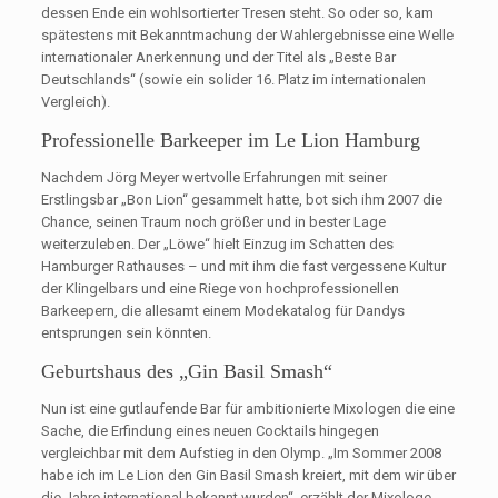
dessen Ende ein wohlsortierter Tresen steht. So oder so, kam
spätestens mit Bekanntmachung der Wahlergebnisse eine Welle
internationaler Anerkennung und der Titel als „Beste Bar
Deutschlands“ (sowie ein solider 16. Platz im internationalen
Vergleich).
Professionelle Barkeeper im Le Lion Hamburg
Nachdem Jörg Meyer wertvolle Erfahrungen mit seiner
Erstlingsbar „Bon Lion“ gesammelt hatte, bot sich ihm 2007 die
Chance, seinen Traum noch größer und in bester Lage
weiterzuleben. Der „Löwe“ hielt Einzug im Schatten des
Hamburger Rathauses – und mit ihm die fast vergessene Kultur
der Klingelbars und eine Riege von hochprofessionellen
Barkeepern, die allesamt einem Modekatalog für Dandys
entsprungen sein könnten.
Geburtshaus des „Gin Basil Smash“
Nun ist eine gutlaufende Bar für ambitionierte Mixologen die eine
Sache, die Erfindung eines neuen Cocktails hingegen
vergleichbar mit dem Aufstieg in den Olymp. „Im Sommer 2008
habe ich im Le Lion den Gin Basil Smash kreiert, mit dem wir über
die Jahre international bekannt wurden“, erzählt der Mixologe