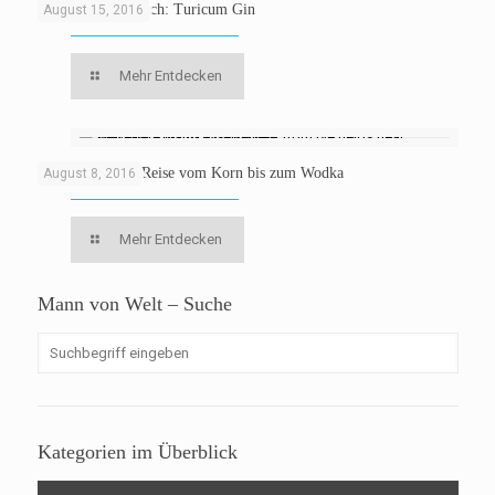
Züricher Platzhirsch: Turicum Gin
August 15, 2016
Mehr Entdecken
Belvedere: Eine Reise vom Korn bis zum Wodka
August 8, 2016
Mehr Entdecken
Mann von Welt – Suche
Kategorien im Überblick