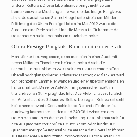
anderen Kulturen. Dieser Liberalismus bringt nicht selten
bemerkenswerte Mischungen hervor, die das Image Bangkoks
als südostasiatischen Schmelztiegel unterstreichen. Mit der
Eröffnung des Okura Prestige Hotels im Mai 2012 wurde die
Stadt um eine Perle reicher. Und die Messlatte für kommende
Designhotels rückt abermals ein Stückchen höher.
Okura Prestige Bangkok: Ruhe inmitten der Stadt
Man könnte fast vergessen, dass man sich in einer Stadt mit
sechs Millionen Einwohnern befindet, sobald sich die
Fahrstuhltür zur Lobby im 24. Stock des Okura Prestige öffnet:
Überall hochglanzpolierter, schwarzer Marmor, der flankiert wird
von bronzenen Lammellenwänden und einer überdimensionalen
Panoramafront. Dezente Ästetik – im japanischen statt im
thailändischen Stil – prägt das Bild. Das Mobiliar passt farblich
zur Außenhaut des Gebäudes. Selbst bei regem Betrieb entsteht
keine nennenswerte Geräuschkulisse. Der erste Eindruck ist
durchweg harmonisch. In den rund 240 Gästezimmern des
Hotels bestätigt sich diese Wahrnehmung: Egal, ob man sich für
den 45 Quadratmeter großen Deluxe Room oder für die 302
Quadratmeter große Imperial Suite entscheidet, überall trifft man
auf intelligente Raumnutzung, monochrome Farbpalletten und