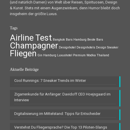
(und natürlich Damen) von Welt über Reisen, Spirituosen, Design
& Kunst. Stets mit einem Augenzwinkern, denn Humor bleibt doch
insgeheim der größte Luxus.
Tags
Airline Test
Bangkok
Bars Hamburg
Beste Bars
Champagner
Designhotel
Designhotels
Design Sneaker
Fliegen
Gin
Hamburg
Luxushotel
Premium Wodka
Thailand
Aktuelle Beiträge
Cool Runnings: 7 Sneaker Trends im Winter
Zigarrenkunde für Anfänger: Davidoff CEO Hoejsgaard im
Interview
Digitalisierung im Mittelstand: Tipps für Entscheider
Verstehst Du Fliegersprache? Die Top 13 Piloten-Slangs