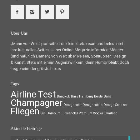
Über Uns
„Mann von Welt“ portraitiert die feine Lebensart und beleuchtet
ihre kulturellen Seiten. Unser Online-Magazin informiert Männer
(und natürlich Damen) von Welt über Reisen, Spirituosen, Design
& Kunst. Stets mit einem Augenzwinkern, denn Humor bleibt doch
insgeheim der größte Luxus.
Tags
Airline Test
Bangkok
Bars Hamburg
Beste Bars
Champagner
Designhotel
Designhotels
Design Sneaker
Fliegen
Gin
Hamburg
Luxushotel
Premium Wodka
Thailand
Aktuelle Beiträge